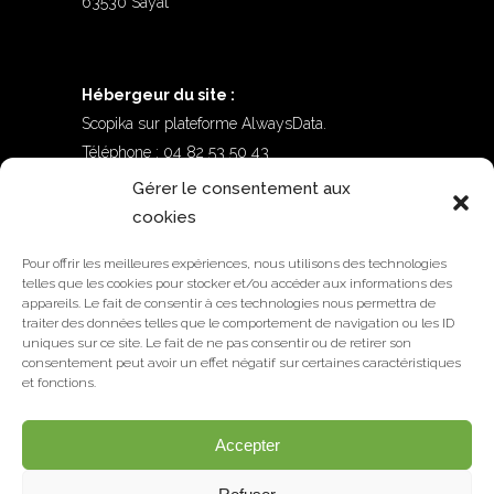
63530 Sayat
Hébergeur du site :
Scopika sur plateforme AlwaysData.
Téléphone : 04 82 53 50 43
Adresse : 15 Rue du Pré La Reine, 63100
Gérer le consentement aux
Clermont-ferrand
cookies
Adresse Alwaysdata : 62 rue Tiquetonne –
Pour offrir les meilleures expériences, nous utilisons des technologies
75002 Paris.
telles que les cookies pour stocker et/ou accéder aux informations des
appareils. Le fait de consentir à ces technologies nous permettra de
traiter des données telles que le comportement de navigation ou les ID
uniques sur ce site. Le fait de ne pas consentir ou de retirer son
consentement peut avoir un effet négatif sur certaines caractéristiques
et fonctions.
Accepter
© Copyright Déat Paysage