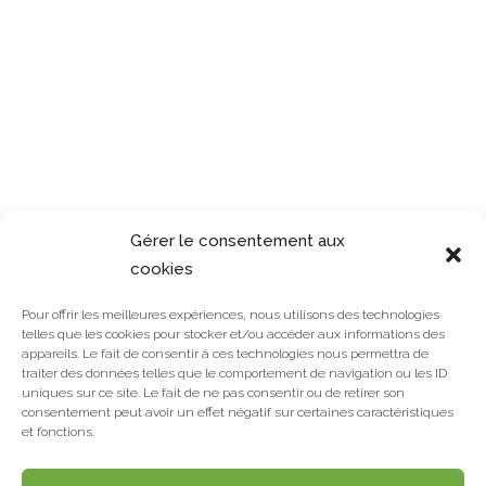
enim leo, egestas id, condimentum at, laoreet
mattis, massa. Sed eleifend nonummy diam.
Praesent mauris ante, elementum et, bibendum
at, posuere sit amet, nibh. Duis tincidunt lectus
quis dui viverra vestibulum.
Share
Gérer le consentement aux
cookies
Pour offrir les meilleures expériences, nous utilisons des technologies
telles que les cookies pour stocker et/ou accéder aux informations des
appareils. Le fait de consentir à ces technologies nous permettra de
traiter des données telles que le comportement de navigation ou les ID
uniques sur ce site. Le fait de ne pas consentir ou de retirer son
consentement peut avoir un effet négatif sur certaines caractéristiques
et fonctions.