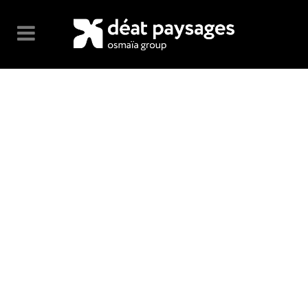
CLASH & MAYHEM TV
Custom Field
Lorem ipsum dolor sit amet
Date
20 November
Category
Art
About This Project
Lorem ipsum dolor sit amet, consectetuer
adipiscing elit. Nam cursus. Morbi ut mi. Nullam