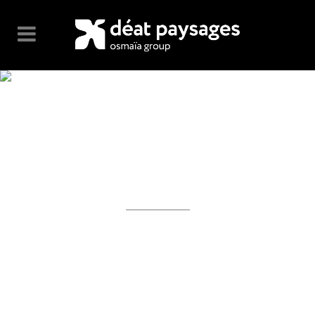
SOCIAL ICONS
SOCIAL ICONS
SHORTCODE
Carefully crafted elements come
together into one amazing design.